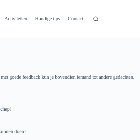
Activiteiten
Handige tips
Contact
n met goede feedback kun je bovendien iemand tot andere gedachten,
schap)
e kunnen doen?