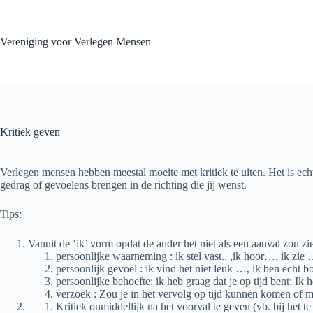
Skip
to
content
Vereniging voor Verlegen Mensen
Kritiek geven
Verlegen mensen hebben meestal moeite met kritiek te uiten. Het is e
gedrag of gevoelens brengen in de richting die jij wenst.
Tips:
Vanuit de ‘ik’ vorm opdat de ander het niet als een aanval zou z
persoonlijke waarneming : ik stel vast.. ,ik hoor…, ik zie
persoonlijk gevoel : ik vind het niet leuk …, ik ben echt
persoonlijke behoefte: ik heb graag dat je op tijd bent; Ik he
verzoek : Zou je in het vervolg op tijd kunnen komen of me
Kritiek onmiddellijk na het voorval te geven (vb. bij het t