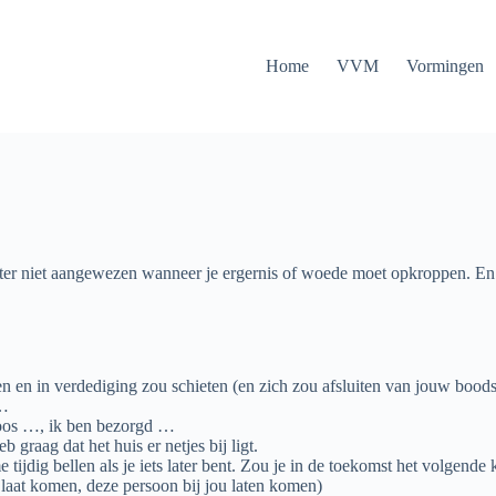
Home
VVM
Vormingen
chter niet aangewezen wanneer je ergernis of woede moet opkroppen. E
ien en in verdediging zou schieten (en zich zou afsluiten van jouw bood
 …
 boos …, ik ben bezorgd …
b graag dat het huis er netjes bij ligt.
 tijdig bellen als je iets later bent. Zou je in de toekomst het volgend
e laat komen, deze persoon bij jou laten komen)