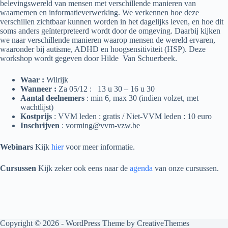
belevingswereld van mensen met verschillende manieren van
waarnemen en informatieverwerking. We verkennen hoe deze
verschillen zichtbaar kunnen worden in het dagelijks leven, en hoe dit
soms anders geïnterpreteerd wordt door de omgeving. Daarbij kijken
we naar verschillende manieren waarop mensen de wereld ervaren,
waaronder bij autisme, ADHD en hoogsensitiviteit (HSP). Deze
workshop wordt gegeven door Hilde Van Schuerbeek.
Waar :
Wilrijk
Wanneer :
Za 05/12 : 13 u 30 – 16 u 30
Aantal deelnemers
: min 6, max 30 (indien volzet, met
wachtlijst)
Kostprijs
: VVM leden : gratis / Niet-VVM leden : 10 euro
Inschrijven
:
vorming@vvm-vzw.be
Webinars
Kijk
hier
voor meer informatie.
Cursussen
Kijk zeker ook eens naar de
agenda
van onze cursussen.
Copyright © 2026 - WordPress Theme by
CreativeThemes