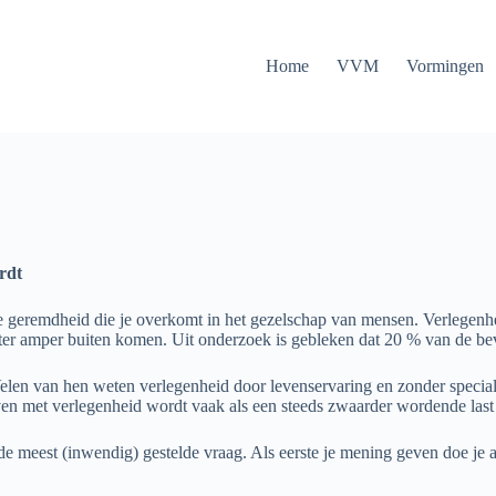
Home
VVM
Vormingen
rdt
de geremdheid die je overkomt in het gezelschap van mensen. Verlegenhei
 amper buiten komen. Uit onderzoek is gebleken dat 20 % van de bevolk
Velen van hen weten verlegenheid door levenservaring en zonder special
ven met verlegenheid wordt vaak als een steeds zwaarder wordende last
e meest (inwendig) gestelde vraag. Als eerste je mening geven doe je 